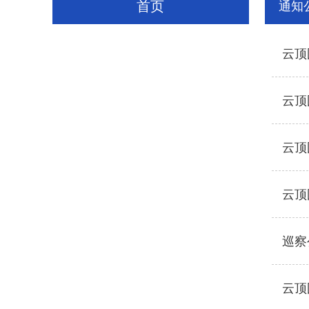
首页
通知
云顶
云顶
云顶
云顶
巡察
云顶