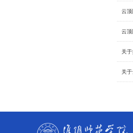
云顶
云顶
关于
关于